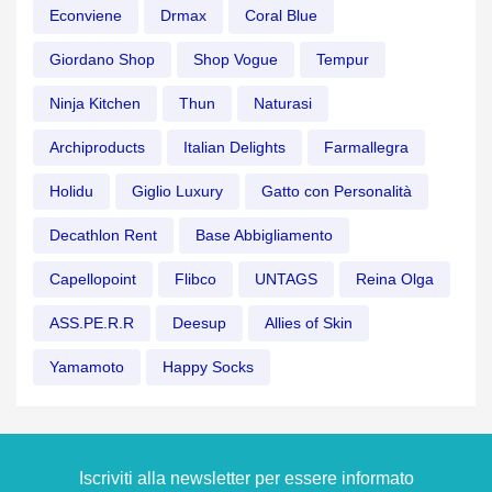
Econviene
Drmax
Coral Blue
Giordano Shop
Shop Vogue
Tempur
Ninja Kitchen
Thun
Naturasi
Archiproducts
Italian Delights
Farmallegra
Holidu
Giglio Luxury
Gatto con Personalità
Decathlon Rent
Base Abbigliamento
Capellopoint
Flibco
UNTAGS
Reina Olga
ASS.PE.R.R
Deesup
Allies of Skin
Yamamoto
Happy Socks
Iscriviti alla newsletter per essere informato