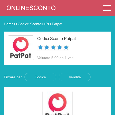
Home
>>
Codice Sconto
>>
P
>>
Patpat
Codici Sconto Patpat
Valutato 5.00 da 1 voti
Filtrare per
Codice
Vendita