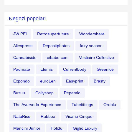
Negozi popolari
JW PEI
Retrosuperfuture
Wondershare
Aliexpress
Depositphotos
fairy season
Cannabiside
eibabo.com
Vestiaire Collective
Padmate
Elemis
Currentbody
Greenice
Expondo
euroLen
Easyprint
Brasty
Busuu
Collyshop
Pepemio
The Ayurveda Experience
Tubefittings
Oroblu
NatuRise
Rubbex
Vicario Cinque
Mancini Junior
Holidu
Giglio Luxury