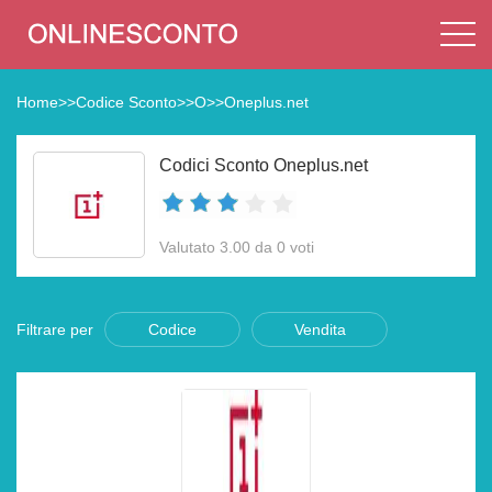
Home
>>
Codice Sconto
>>
O
>>
Oneplus.net
Codici Sconto Oneplus.net
Valutato 3.00 da 0 voti
Filtrare per
Codice
Vendita