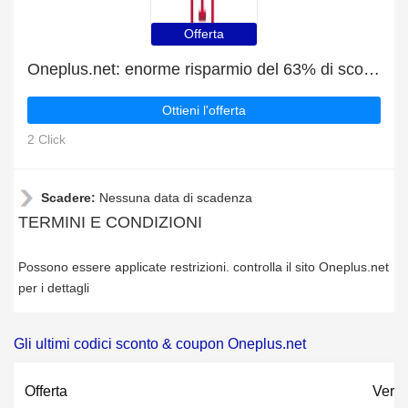
Offerta
Oneplus.net: enorme risparmio del 63% di sconto su tutto il sito solo per questo mese
Ottieni l'offerta
2 Click
Scadere:
Nessuna data di scadenza
TERMINI E CONDIZIONI
Possono essere applicate restrizioni. controlla il sito Oneplus.net
per i dettagli
Gli ultimi codici sconto & coupon Oneplus.net
Offerta
Verif