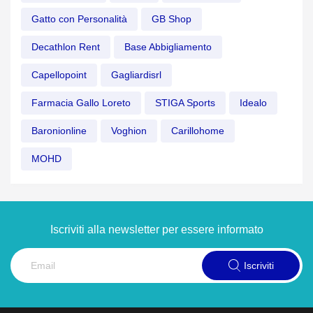
Gatto con Personalità
GB Shop
Decathlon Rent
Base Abbigliamento
Capellopoint
Gagliardisrl
Farmacia Gallo Loreto
STIGA Sports
Idealo
Baronionline
Voghion
Carillohome
MOHD
Iscriviti alla newsletter per essere informato
Iscriviti