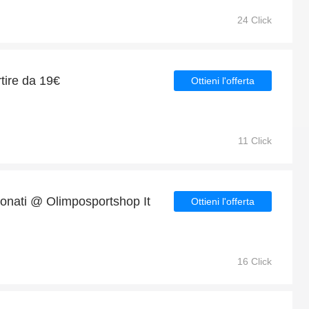
24 Click
rtire da 19€
Ottieni l'offerta
11 Click
zionati @ Olimposportshop It
Ottieni l'offerta
16 Click