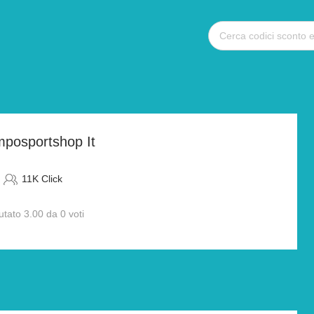
mposportshop It
11K Click
utato 3.00 da 0 voti