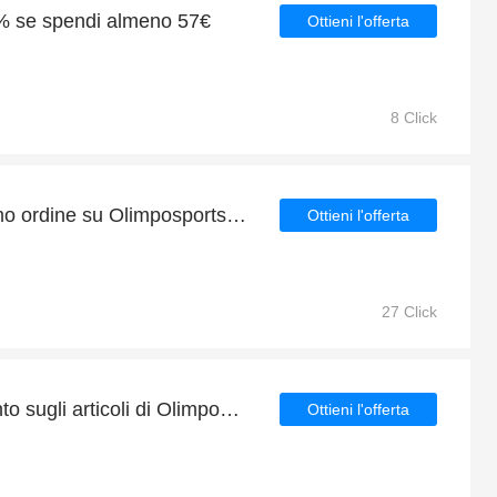
9% se spendi almeno 57€
Ottieni l'offerta
8 Click
Sconto del 9% per il primo ordine su Olimposportshop It
Ottieni l'offerta
27 Click
Approfitta del 9% di sconto sugli articoli di Olimposportshop It
Ottieni l'offerta