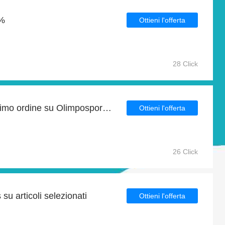
9%
Ottieni l'offerta
28 Click
Sconto del 9% sul tuo primo ordine su Olimposportshop It
Ottieni l'offerta
26 Click
su articoli selezionati
Ottieni l'offerta