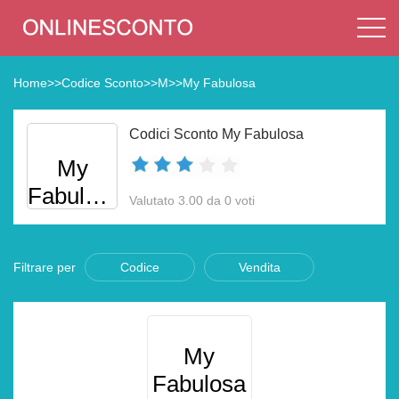
Home
>>
Codice Sconto
>>
M
>>
My Fabulosa
Codici Sconto My Fabulosa
My
Fabulosa
Valutato 3.00 da 0 voti
Filtrare per
Codice
Vendita
My
Fabulosa