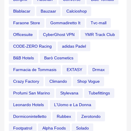
Blablacar
Bauzaar
Calcioshop
Faraone Store
Gommadiretto It
Tvc-mall
Officesuite
CyberGhost VPN
YMR Track Club
CODE-ZERO Racing
adidas Padel
B&B Hotels
Barò Cosmetics
Farmacia de Tommasis
EXTASY
Drmax
Crazy Factory
Climando
Shop Vogue
Profumi San Marino
Stylevana
Tubefittings
Leonardo Hotels
L'Uomo e La Donna
Dormiconintelletto
Rubbex
Zerotondo
Footpatrol
Alpha Foods
Solado