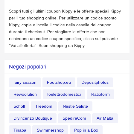
Scopri tutti gli ultimi coupon Kippy e le offerte speciali Kippy
per il tuo shopping online. Per utilizzare un codice sconto
Kippy, copia e incolla il codice nella casella del coupon
durante il checkout. Per sfogliare le offerte che non
richiedono un codice coupon specifico, clicca sul pulsante
"Vai all'offerta". Buon shopping da Kippy
Negozi popolari
fairy season
Footshop.eu
Depositphotos
Rewoolution
Ioelettrodomestici
Ratioform
Scholl
Treedom
Nestlè Salute
Divincenzo Boutique
SpedireCom
Air Malta
Tinaba
Swimmershop
Pop in a Box