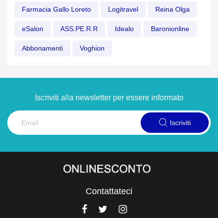
Farmacia Gallo Loreto
Logitravel
Reina Olga
eSalon
ASS.PE.R.R
Idealo
Baronionline
Abbonamenti
Voghion
Iscriviti alla newsletter per essere informato
Iscriviti
Contattateci