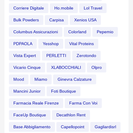
Corriere Digitale
Ho.mobile
Lol Travel
Bulk Powders
Carpisa
Xenios USA
Columbus Assicurazioni
Colorland
Pepemio
PDPAOLA
Yesshop
Vital Proteins
Vista Expert
PERLETTI
Zerotondo
Vicario Cinque
XLABOCCHIALI
Olpro
Mood
Miamo
Ginevra Calzature
Mancini Junior
Foti Boutique
Farmacia Reale Firenze
Farma Con Voi
FaceUp Boutique
Decathlon Rent
Base Abbigliamento
Capellopoint
Gagliardisrl