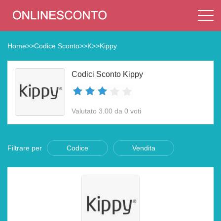
Home
>>
Codice Sconto
>>
K
>>
Kippy
Codici Sconto Kippy
Valutato 3.00 da 0 voti
Filtrare per
Codice
Vendita