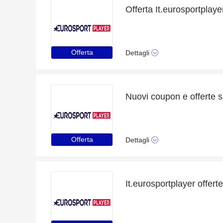
Offerta
Dettagli
Nuovi coupon e offerte s
Offerta
Dettagli