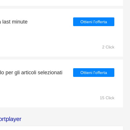
a last minute
Ottieni l'offerta
2 Click
 per gli articoli selezionati
Ottieni l'offerta
15 Click
ortplayer