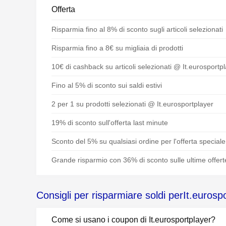
Offerta
Risparmia fino al 8% di sconto sugli articoli selezionati
Risparmia fino a 8€ su migliaia di prodotti
10€ di cashback su articoli selezionati @ It.eurosportp
Fino al 5% di sconto sui saldi estivi
2 per 1 su prodotti selezionati @ It.eurosportplayer
19% di sconto sull'offerta last minute
Sconto del 5% su qualsiasi ordine per l'offerta speciale
Grande risparmio con 36% di sconto sulle ultime offert
Consigli per risparmiare soldi perIt.eurosp
Come si usano i coupon di It.eurosportplayer?