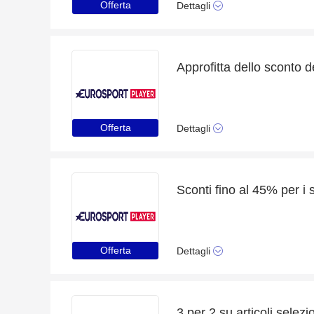
Offerta
Dettagli
Offerta
Dettagli
Sconti fino al 45% per i s
Offerta
Dettagli
3 per 2 su articoli selezi