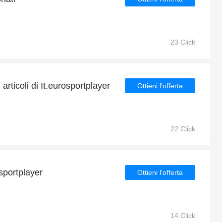
23 Click
articoli di It.eurosportplayer
Ottieni l'offerta
22 Click
sportplayer
Ottieni l'offerta
14 Click