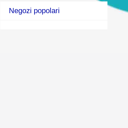
Negozi popolari