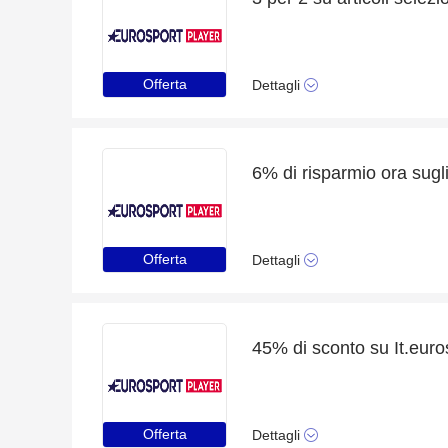
Offerta
Dettagli
6% di risparmio ora sugli 
Offerta
Dettagli
45% di sconto su It.euro
Offerta
Dettagli