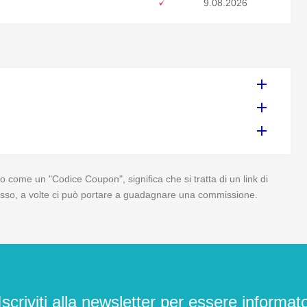
9.08.2026
o come un "Codice Coupon", significa che si tratta di un link di
 di esso, a volte ci può portare a guadagnare una commissione.
Iscriviti alla newsletter per essere informat