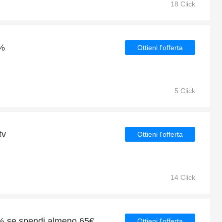
18 Click
4%
Ottieni l'offerta
5 Click
tv
Ottieni l'offerta
14 Click
4% se spendi almeno 65€
Ottieni l'offerta