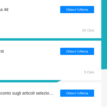
da 4€
Ottieni l'offerta
25 Click
ti
Ottieni l'offerta
9 Click
Risparmia fino al 4% di sconto sugli articoli selezionati
Ottieni l'offerta