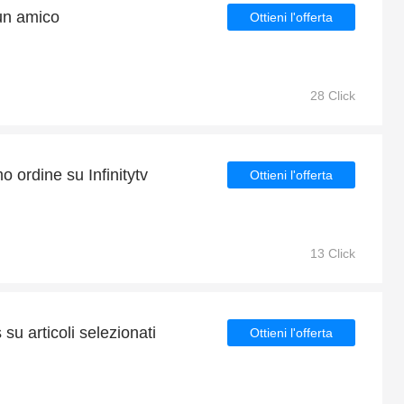
 un amico
Ottieni l'offerta
28 Click
o ordine su Infinitytv
Ottieni l'offerta
13 Click
su articoli selezionati
Ottieni l'offerta