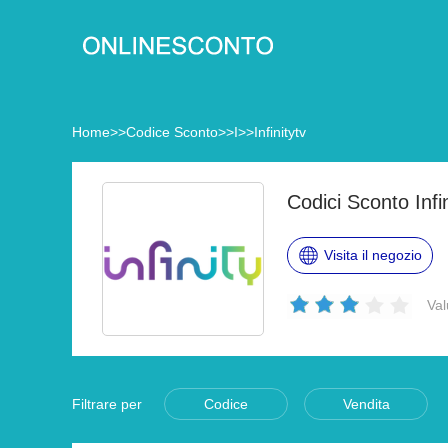
Home
>>
Codice Sconto
>>
I
>>
Infinitytv
Codici Sconto Infin
Visita il negozio
Val
Filtrare per
Codice
Vendita