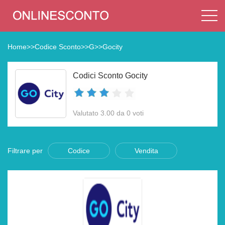
Home
>>
Codice Sconto
>>
G
>>
Gocity
Codici Sconto Gocity
Valutato 3.00 da 0 voti
Filtrare per
Codice
Vendita