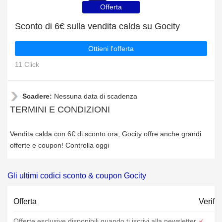
Offerta
Sconto di 6€ sulla vendita calda su Gocity
Ottieni l'offerta
11 Click
Scadere:
Nessuna data di scadenza
TERMINI E CONDIZIONI
Vendita calda con 6€ di sconto ora, Gocity offre anche grandi
offerte e coupon! Controlla oggi
Gli ultimi codici sconto & coupon Gocity
Offerta
Verific
Offerte esclusive disponibili quando ti iscrivi alla newsletter