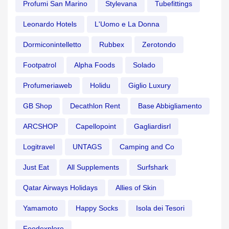
Profumi San Marino
Stylevana
Tubefittings
Leonardo Hotels
L'Uomo e La Donna
Dormiconintelletto
Rubbex
Zerotondo
Footpatrol
Alpha Foods
Solado
Profumeriaweb
Holidu
Giglio Luxury
GB Shop
Decathlon Rent
Base Abbigliamento
ARCSHOP
Capellopoint
Gagliardisrl
Logitravel
UNTAGS
Camping and Co
Just Eat
All Supplements
Surfshark
Qatar Airways Holidays
Allies of Skin
Yamamoto
Happy Socks
Isola dei Tesori
Foodexplore