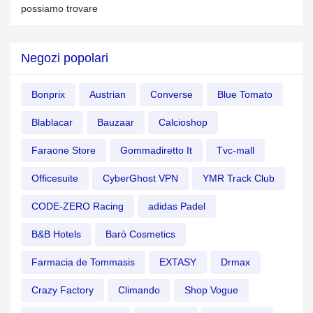
possiamo trovare
Negozi popolari
Bonprix
Austrian
Converse
Blue Tomato
Blablacar
Bauzaar
Calcioshop
Faraone Store
Gommadiretto It
Tvc-mall
Officesuite
CyberGhost VPN
YMR Track Club
CODE-ZERO Racing
adidas Padel
B&B Hotels
Barò Cosmetics
Farmacia de Tommasis
EXTASY
Drmax
Crazy Factory
Climando
Shop Vogue