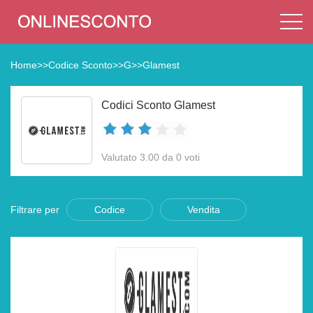
Home
>>
Codice Sconto
>>
G
>>
Glamest
Codici Sconto Glamest
Valutato 3.00 da 0 voti
Filtrare per
Codice
Vendita