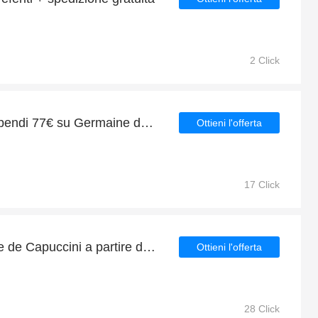
2 Click
Ottieni 5€ di sconto se spendi 77€ su Germaine de Capuccini
Ottieni l'offerta
17 Click
Coupon regalo Germaine de Capuccini a partire da 5€
Ottieni l'offerta
28 Click