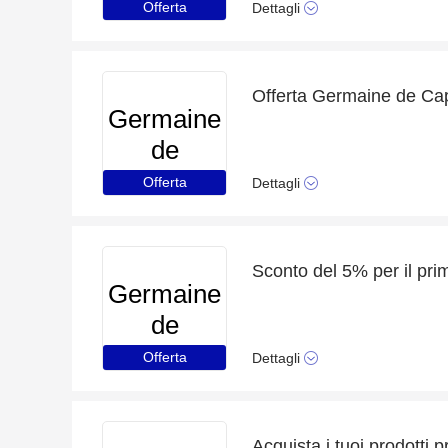
Capuccini
Offerta
Dettagli
Germaine
de
Capuccini
Offerta
Dettagli
Germaine
de
Capuccini
Offerta
Dettagli
Acquista i tuoi prodotti p