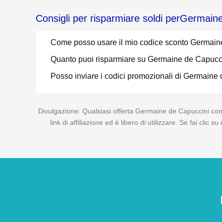
Consigli per risparmiare soldi perGermain
Come posso usare il mio codice sconto Germain
Quanto puoi risparmiare su Germaine de Capucc
Posso inviare i codici promozionali di Germaine
Divulgazione: Qualsiasi offerta Germaine de Capuccini con
link di affiliazione ed è libero di utilizzare. Se fai cl