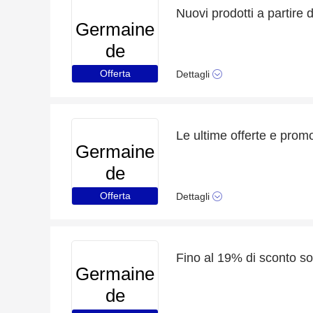
Nuovi prodotti a partire 
Germaine
de
Capuccini
Offerta
Dettagli
Germaine
de
Capuccini
Offerta
Dettagli
Fino al 19% di sconto solo
Germaine
de