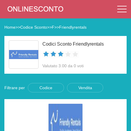
Home
>>
Codice Sconto
>>
F
>>
Friendlyrentals
Codici Sconto Friendlyrentals
Valutato 3.00 da 0 voti
Filtrare per
Codice
Vendita