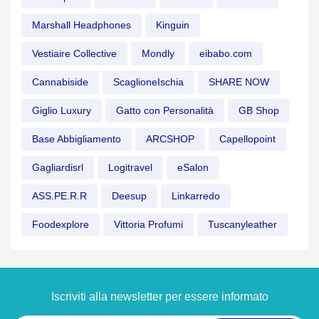
Marshall Headphones
Kinguin
Vestiaire Collective
Mondly
eibabo.com
Cannabiside
ScaglioneIschia
SHARE NOW
Giglio Luxury
Gatto con Personalità
GB Shop
Base Abbigliamento
ARCSHOP
Capellopoint
Gagliardisrl
Logitravel
eSalon
ASS.PE.R.R
Deesup
Linkarredo
Foodexplore
Vittoria Profumi
Tuscanyleather
Iscriviti alla newsletter per essere informato