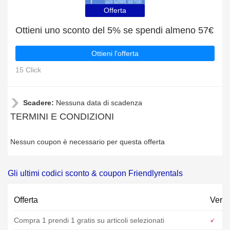
Offerta
Ottieni uno sconto del 5% se spendi almeno 57€
Ottieni l'offerta
15 Click
Scadere:
Nessuna data di scadenza
TERMINI E CONDIZIONI
Nessun coupon è necessario per questa offerta
Gli ultimi codici sconto & coupon Friendlyrentals
Offerta
Verif
Compra 1 prendi 1 gratis su articoli selezionati