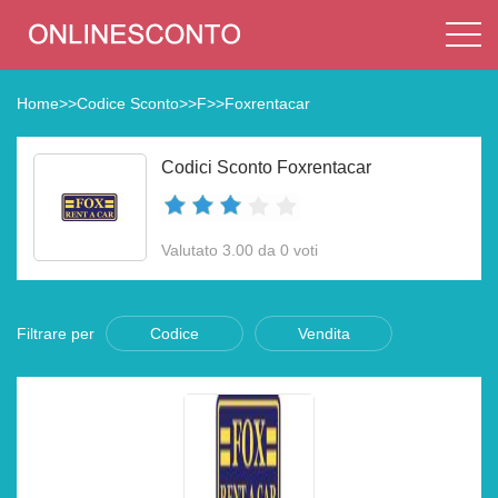
Home
>>
Codice Sconto
>>
F
>>
Foxrentacar
Codici Sconto Foxrentacar
Valutato 3.00 da 0 voti
Filtrare per
Codice
Vendita