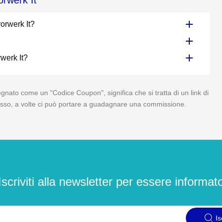
orwerk It
orwerk It?
rwerk It?
egnato come un "Codice Coupon", significa che si tratta di un link di
 di esso, a volte ci può portare a guadagnare una commissione.
Iscriviti alla newsletter per essere informat
Is