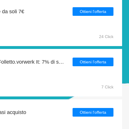
e da soli 7€
Ottieni l'offerta
24 Click
Risparmi quotidiani per Folletto.vorwerk It: 7% di sconto, omaggi e altro
Ottieni l'offerta
7 Click
asi acquisto
Ottieni l'offerta