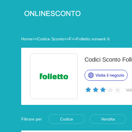
Home
>>
Codice Sconto
>>
F
>>
Folletto.vorwerk It
Codici Sconto Foll
Visita il negozio
Val
Filtrare per
Codice
Vendita