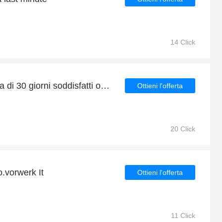
14 Click
Goditi la garanzia gratuita di 30 giorni soddisfatti o rimborsati
Ottieni l'offerta
20 Click
o.vorwerk It
Ottieni l'offerta
11 Click