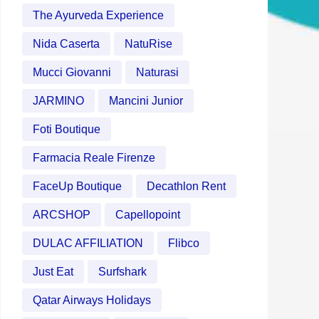
The Ayurveda Experience
Nida Caserta
NatuRise
Mucci Giovanni
Naturasi
JARMINO
Mancini Junior
Foti Boutique
Farmacia Reale Firenze
FaceUp Boutique
Decathlon Rent
ARCSHOP
Capellopoint
DULAC AFFILIATION
Flibco
Just Eat
Surfshark
Qatar Airways Holidays