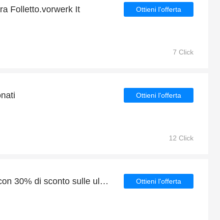
ora Folletto.vorwerk It
Ottieni l'offerta
7 Click
onati
Ottieni l'offerta
12 Click
Grande risparmio felice con 30% di sconto sulle ultime offerte
Ottieni l'offerta