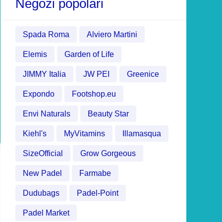
Negozi popolari
Spada Roma
Alviero Martini
Elemis
Garden of Life
JIMMY Italia
JW PEI
Greenice
Expondo
Footshop.eu
Envi Naturals
Beauty Star
Kiehl's
MyVitamins
Illamasqua
SizeOfficial
Grow Gorgeous
New Padel
Farmabe
Dudubags
Padel-Point
Padel Market