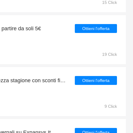
15 Click
a partire da soli 5€
Ottieni l'offerta
19 Click
Expansys It offerte di mezza stagione con sconti fino al 5%
Ottieni l'offerta
9 Click
vernali su Expansys It
Ottieni l'offerta