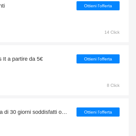
ti
Ottieni l'offerta
14 Click
It a partire da 5€
Ottieni l'offerta
8 Click
Goditi la garanzia gratuita di 30 giorni soddisfatti o rimborsati
Ottieni l'offerta