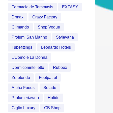
Farmacia de Tommasis
EXTASY
Drmax
Crazy Factory
Climando
Shop Vogue
Profumi San Marino
Stylevana
Tubefittings
Leonardo Hotels
L'Uomo e La Donna
Dormiconintelletto
Rubbex
Zerotondo
Footpatrol
Alpha Foods
Solado
Profumeriaweb
Holidu
Giglio Luxury
GB Shop