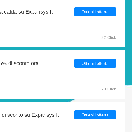
ta calda su Expansys It
Ottieni l'offerta
22 Click
 5% di sconto ora
Ottieni l'offerta
20 Click
% di sconto su Expansys It
Ottieni l'offerta