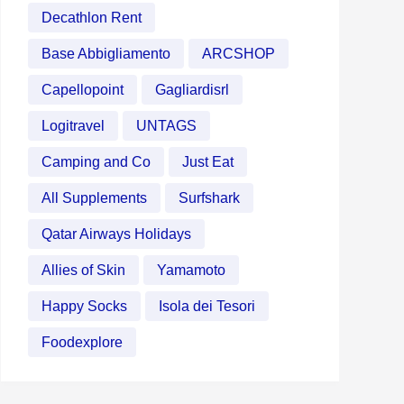
Decathlon Rent
Base Abbigliamento
ARCSHOP
Capellopoint
Gagliardisrl
Logitravel
UNTAGS
Camping and Co
Just Eat
All Supplements
Surfshark
Qatar Airways Holidays
Allies of Skin
Yamamoto
Happy Socks
Isola dei Tesori
Foodexplore