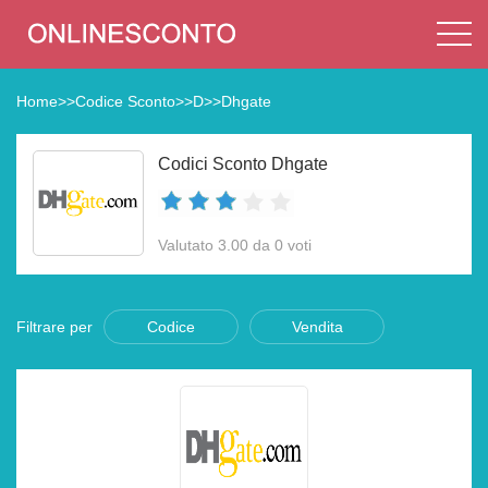
Home
>>
Codice Sconto
>>
D
>>
Dhgate
Codici Sconto Dhgate
Valutato 3.00 da 0 voti
Filtrare per
Codice
Vendita