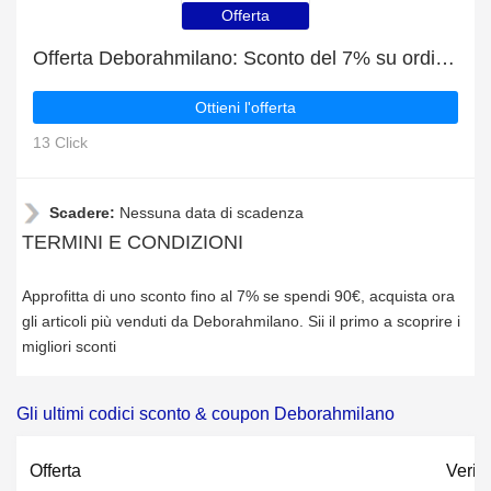
Offerta
Offerta Deborahmilano: Sconto del 7% su ordini superiori a 90€
Ottieni l'offerta
13 Click
Scadere:
Nessuna data di scadenza
TERMINI E CONDIZIONI
Approfitta di uno sconto fino al 7% se spendi 90€, acquista ora
gli articoli più venduti da Deborahmilano. Sii il primo a scoprire i
migliori sconti
Gli ultimi codici sconto & coupon Deborahmilano
Offerta
Verifi