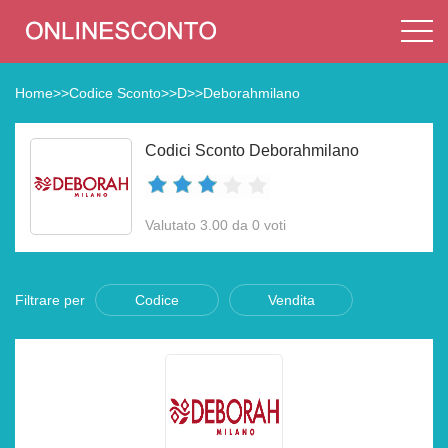
Home
>>
Codice Sconto
>>
D
>>
Deborahmilano
Codici Sconto Deborahmilano
Valutato 3.00 da 0 voti
Filtrare per
Codice
Vendita