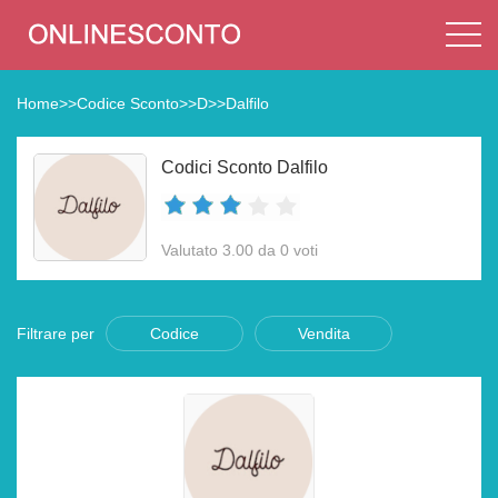
Home
>>
Codice Sconto
>>
D
>>
Dalfilo
Codici Sconto Dalfilo
Valutato 3.00 da 0 voti
Filtrare per
Codice
Vendita