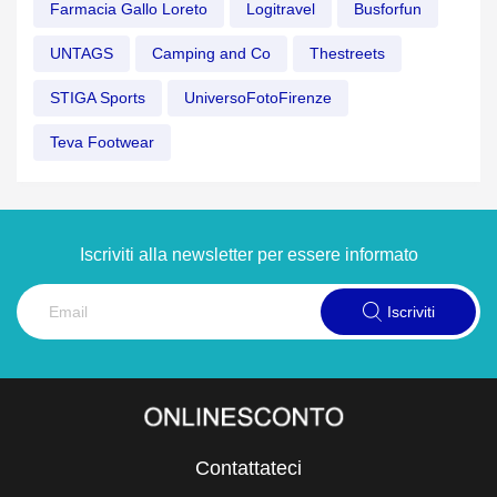
Farmacia Gallo Loreto
Logitravel
Busforfun
UNTAGS
Camping and Co
Thestreets
STIGA Sports
UniversoFotoFirenze
Teva Footwear
Iscriviti alla newsletter per essere informato
Iscriviti
Contattateci