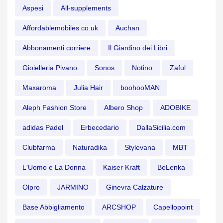
Aspesi
All-supplements
Affordablemobiles.co.uk
Auchan
Abbonamenti.corriere
Il Giardino dei Libri
Gioielleria Pivano
Sonos
Notino
Zaful
Maxaroma
Julia Hair
boohooMAN
Aleph Fashion Store
Albero Shop
ADOBIKE
adidas Padel
Erbecedario
DallaSicilia.com
Clubfarma
Naturadika
Stylevana
MBT
L'Uomo e La Donna
Kaiser Kraft
BeLenka
Olpro
JARMINO
Ginevra Calzature
Base Abbigliamento
ARCSHOP
Capellopoint