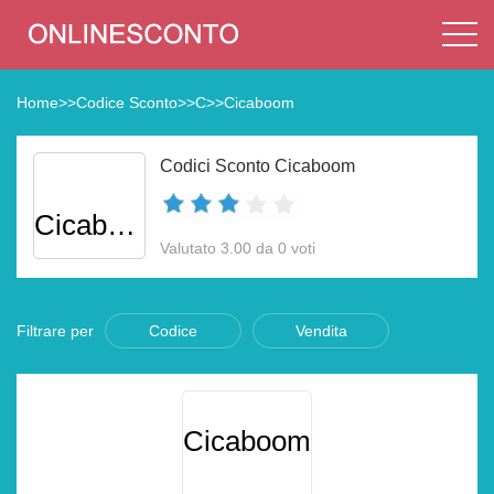
Home
>>
Codice Sconto
>>
C
>>
Cicaboom
Codici Sconto Cicaboom
Cicaboom
Valutato 3.00 da 0 voti
Filtrare per
Codice
Vendita
Cicaboom