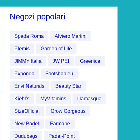
Negozi popolari
Spada Roma
Alviero Martini
Elemis
Garden of Life
JIMMY Italia
JW PEI
Greenice
Expondo
Footshop.eu
Envi Naturals
Beauty Star
Kiehl's
MyVitamins
Illamasqua
SizeOfficial
Grow Gorgeous
New Padel
Farmabe
Dudubags
Padel-Point