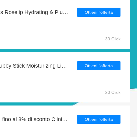
Vendita Guerlain KissKiss Roselip Hydrating & Plumping Tinted Lip Balm, finisce presto
Ottieni l'offerta
30 Click
Promozione Clinique Chubby Stick Moisturizing Lip Colour Balm del fine settimana
Ottieni l'offerta
20 Click
Grande risparmio su €€ | fino al 8% di sconto Clinique Blushing Blush Powder Blush
Ottieni l'offerta