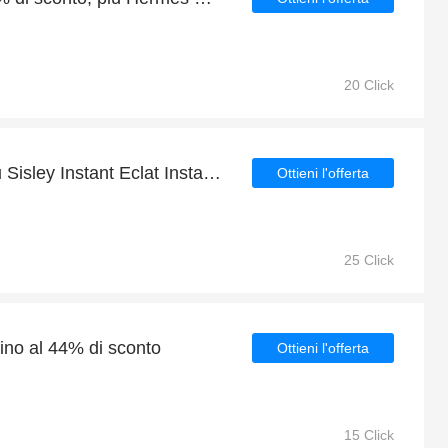
20 Click
Godetevi 6% di sconti su Sisley Instant Eclat Instant Glow Primer 30ml e fino al 15% di sconto sugli altri
Ottieni l'offerta
25 Click
fino al 44% di sconto
Ottieni l'offerta
15 Click