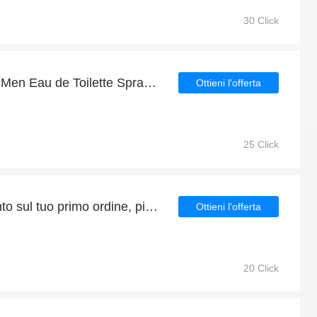
30 Click
Ralph Lauren Safari For Men Eau de Toilette Spray 125ml sconti & 4% di sconto
Ottieni l'offerta
25 Click
Approfitta del 5% di sconto sul tuo primo ordine, più il 5% di sconto sui Clinique Line Smoothing Concealer
Ottieni l'offerta
20 Click