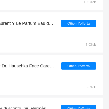
10 Click
Sconto sui Yves Saint Laurent Y Le Parfum Eau de Parfum Spray 100ml + ulteriore 4% di sconto
Ottieni l'offerta
6 Click
Goditi gli sconti extra per Dr. Hauschka Face Care Tinta Abbronzante Traslucida 18ml
Ottieni l'offerta
6 Click
Vendita estiva fino al 20% di sconto, più Hermès H24 Eau de Toilette Spray 100ml con 7% di sconto
Ottieni l'offerta