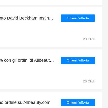
Godetevi oltre 8% di sconto David Beckham Instinct Eau de Toilette Spray 75ml ora
Ottieni l'offerta
23 Click
Trova uno sconto del 20% con gli ordini di Allbeauty.com
Ottieni l'offerta
26 Click
mo ordine su Allbeauty.com
Ottieni l'offerta