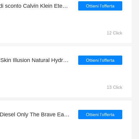
Ultima offerta | oltre 4% di sconto Calvin Klein Eternity For Men Summer Eau de Toilette Spray 100ml
Ottieni l'offerta
12 Click
8% di sconto sui Clarins Skin Illusion Natural Hydrating Foundation SPF15 + omaggio
Ottieni l'offerta
13 Click
Fino al 7% di sconto sui Diesel Only The Brave Eau de Toilette Spray 75ml e articoli selezionati
Ottieni l'offerta