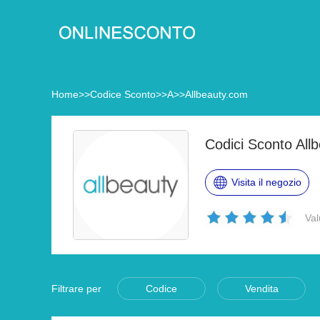
Home
>>
Codice Sconto
>>
A
>>
Allbeauty.com
Codici Sconto All
Visita il negozio
Val
Filtrare per
Codice
Vendita