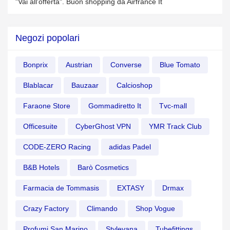
"Vai all'offerta". Buon shopping da Airfrance It
Negozi popolari
Bonprix
Austrian
Converse
Blue Tomato
Blablacar
Bauzaar
Calcioshop
Faraone Store
Gommadiretto It
Tvc-mall
Officesuite
CyberGhost VPN
YMR Track Club
CODE-ZERO Racing
adidas Padel
B&B Hotels
Barò Cosmetics
Farmacia de Tommasis
EXTASY
Drmax
Crazy Factory
Climando
Shop Vogue
Profumi San Marino
Stylevana
Tubefittings