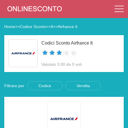
Home
>>
Codice Sconto
>>
A
>>
Airfrance It
Codici Sconto Airfrance It
Valutato 3.00 da 0 voti
Filtrare per
Codice
Vendita