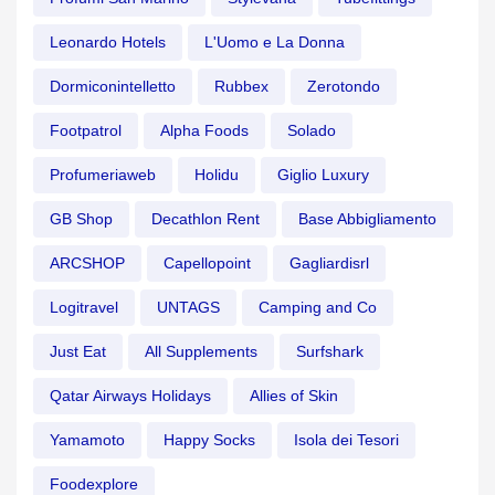
Leonardo Hotels
L'Uomo e La Donna
Dormiconintelletto
Rubbex
Zerotondo
Footpatrol
Alpha Foods
Solado
Profumeriaweb
Holidu
Giglio Luxury
GB Shop
Decathlon Rent
Base Abbigliamento
ARCSHOP
Capellopoint
Gagliardisrl
Logitravel
UNTAGS
Camping and Co
Just Eat
All Supplements
Surfshark
Qatar Airways Holidays
Allies of Skin
Yamamoto
Happy Socks
Isola dei Tesori
Foodexplore